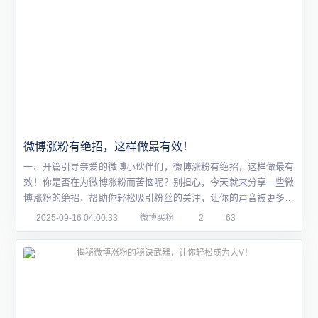
微博涨粉有绝招，这样做最有效！
一、开篇引导亲爱的微博小伙伴们，微博涨粉有绝招，这样做最有
效！你是否在为微博涨粉而苦恼呢？别担心，今天就来分享一些微
博涨粉的绝招，帮助你轻松吸引粉丝的关注，让你的声音被更多人
听到微博涨粉有绝招，这样做最有效！！二、内容正文首先，让我
2025-09-16 04:00:33
微博买粉
2
63
们从认识微博涨粉的基本原理开始。微博作为一个社交平台，吸引
粉丝的关键在于内容的质量和传播的广度。那么，怎样才能制作出
高质量的内容并扩大传播呢？下面为大家分享...