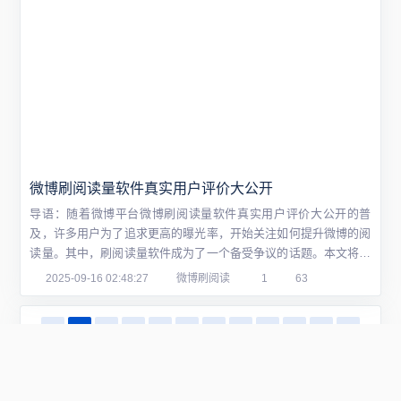
微博刷阅读量软件真实用户评价大公开
导语：随着微博平台微博刷阅读量软件真实用户评价大公开的普
及，许多用户为了追求更高的曝光率，开始关注如何提升微博的阅
读量。其中，刷阅读量软件成为了一个备受争议的话题。本文将通
过问答的形式，深入探讨微博刷阅读量软件的优缺点，并公开真实
2025-09-16 02:48:27
微博刷阅读
1
63
用户的评价，帮助大家了解这一领域的真实情况。问题一：什么是
微博刷阅读量软件？答：微博刷阅读量软件是一种辅助工具，旨在
‹‹
1
2
3
4
5
6
7
8
9
10
11
帮助用户提高微博的阅读量。这些软件通常通过...
12
13
14
15
›
››